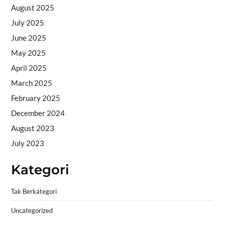
August 2025
July 2025
June 2025
May 2025
April 2025
March 2025
February 2025
December 2024
August 2023
July 2023
Kategori
Tak Berkategori
Uncategorized