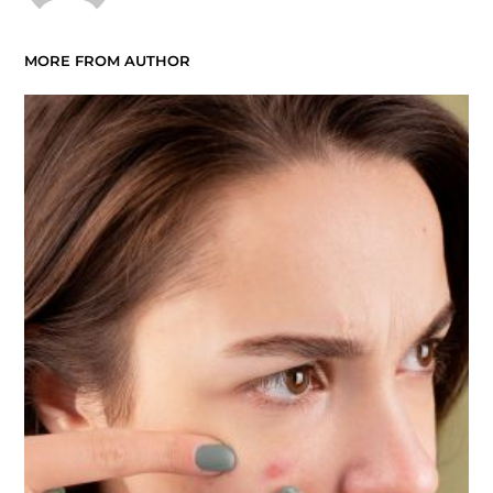
MORE FROM AUTHOR