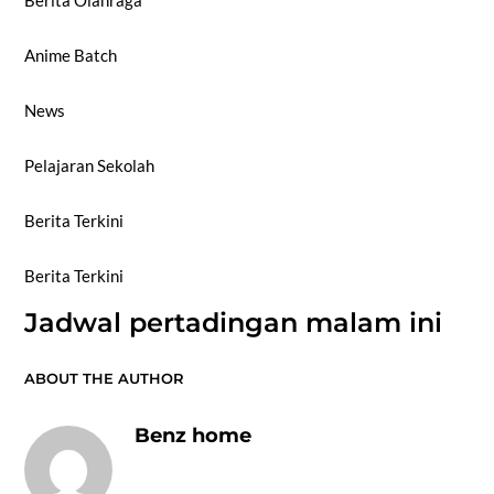
Anime Batch
News
Pelajaran Sekolah
Berita Terkini
Berita Terkini
Jadwal pertadingan malam ini
ABOUT THE AUTHOR
Benz home