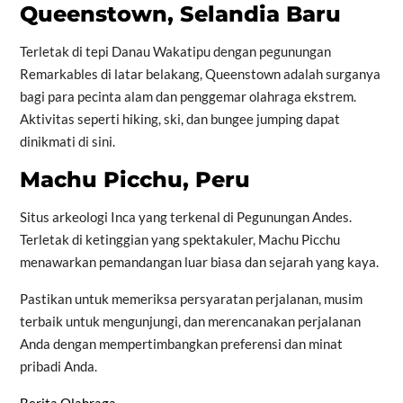
Queenstown, Selandia Baru
Terletak di tepi Danau Wakatipu dengan pegunungan
Remarkables di latar belakang, Queenstown adalah surganya
bagi para pecinta alam dan penggemar olahraga ekstrem.
Aktivitas seperti hiking, ski, dan bungee jumping dapat
dinikmati di sini.
Machu Picchu, Peru
Situs arkeologi Inca yang terkenal di Pegunungan Andes.
Terletak di ketinggian yang spektakuler, Machu Picchu
menawarkan pemandangan luar biasa dan sejarah yang kaya.
Pastikan untuk memeriksa persyaratan perjalanan, musim
terbaik untuk mengunjungi, dan merencanakan perjalanan
Anda dengan mempertimbangkan preferensi dan minat
pribadi Anda.
Berita Olahraga