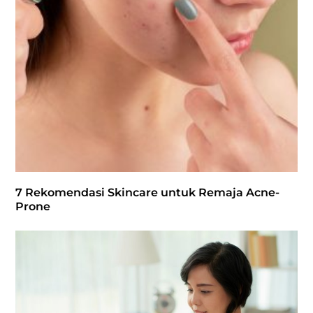
7 Rekomendasi Skincare untuk Remaja Acne-
Prone