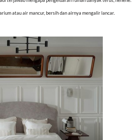
jadi terjawab mengapa pengeluaran rumah banyak terus, hehehe.
arium atau air mancur, bersih dan airnya mengalir lancar.