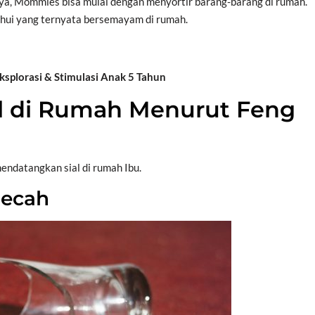
ya, Mommies bisa mulai dengan menyortir barang-barang di rumah.
shui yang ternyata bersemayam di rumah.
lorasi & Stimulasi Anak 5 Tahun
l di Rumah Menurut Feng
endatangkan sial di rumah Ibu.
pecah