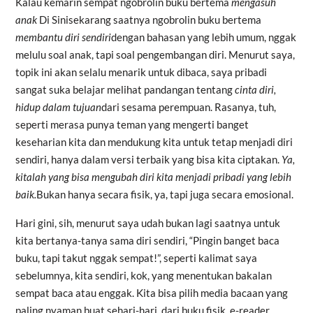
Kalau kemarin sempat ngobrolin buku bertema
mengasuh
anak
Di Sinisekarang saatnya ngobrolin buku bertema
membantu diri sendiri
dengan bahasan yang lebih umum, nggak
melulu soal anak, tapi soal pengembangan diri. Menurut saya,
topik ini akan selalu menarik untuk dibaca, saya pribadi
sangat suka belajar melihat pandangan tentang
cinta diri,
hidup dalam tujuan
dari sesama perempuan. Rasanya, tuh,
seperti merasa punya teman yang mengerti banget
keseharian kita dan mendukung kita untuk tetap menjadi diri
sendiri, hanya dalam versi terbaik yang bisa kita ciptakan.
Ya,
kitalah yang bisa mengubah diri kita menjadi pribadi yang lebih
baik.
Bukan hanya secara fisik, ya, tapi juga secara emosional.
Hari gini, sih, menurut saya udah bukan lagi saatnya untuk
kita bertanya-tanya sama diri sendiri, “Pingin banget baca
buku, tapi takut nggak sempat!”, seperti kalimat saya
sebelumnya, kita sendiri, kok, yang menentukan bakalan
sempat baca atau enggak. Kita bisa pilih media bacaan yang
paling nyaman buat sehari-hari, dari buku
fisik, e-reader