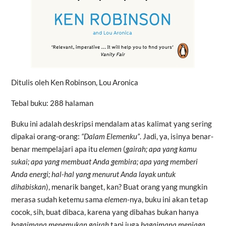
Ditulis oleh Ken Robinson, Lou Aronica
Tebal buku: 288 halaman
Buku ini adalah deskripsi mendalam atas kalimat yang sering
dipakai orang-orang:
“Dalam Elemenku”
. Jadi, ya, isinya benar-
benar mempelajari apa itu
elemen
(
gairah; apa yang kamu
sukai; apa yang membuat Anda gembira; apa yang memberi
Anda energi; hal-hal yang menurut Anda layak untuk
dihabiskan
), menarik banget, kan? Buat orang yang mungkin
merasa sudah ketemu sama
elemen-
nya, buku ini akan tetap
cocok, sih, buat dibaca, karena yang dibahas bukan hanya
bagaimana menemukan gairah
tapi juga
bagaimana menjaga