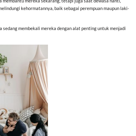
ya membantu mereka sekarang, tetapi juga saat dewasa nanti,
elindungi kehormatannya, baik sebagai perempuan maupun laki-
ita sedang membekali mereka dengan alat penting untuk menjadi