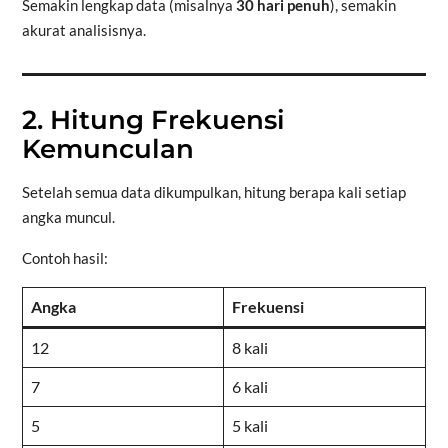
Semakin lengkap data (misalnya
30 hari penuh
), semakin
akurat analisisnya.
2. Hitung Frekuensi
Kemunculan
Setelah semua data dikumpulkan, hitung berapa kali setiap
angka muncul.
Contoh hasil:
Angka
Frekuensi
12
8 kali
7
6 kali
5
5 kali