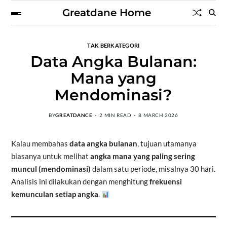
Greatdane Home
TAK BERKATEGORI
Data Angka Bulanan:
Mana yang
Mendominasi?
BY
GREATDANCE
2 MIN READ
8 MARCH 2026
Kalau membahas
data angka bulanan
, tujuan utamanya
biasanya untuk melihat
angka mana yang paling sering
muncul (mendominasi)
dalam satu periode, misalnya 30 hari.
Analisis ini dilakukan dengan menghitung
frekuensi
kemunculan setiap angka
.