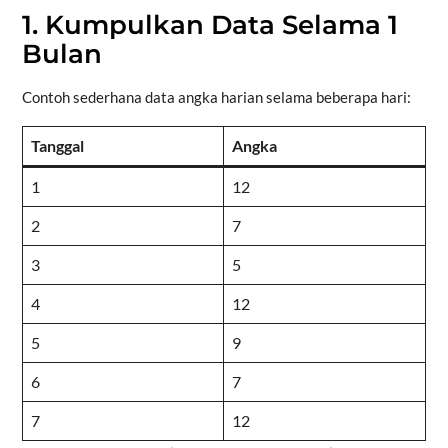
1. Kumpulkan Data Selama 1
Bulan
Contoh sederhana data angka harian selama beberapa hari:
Tanggal
Angka
1
12
2
7
3
5
4
12
5
9
6
7
7
12