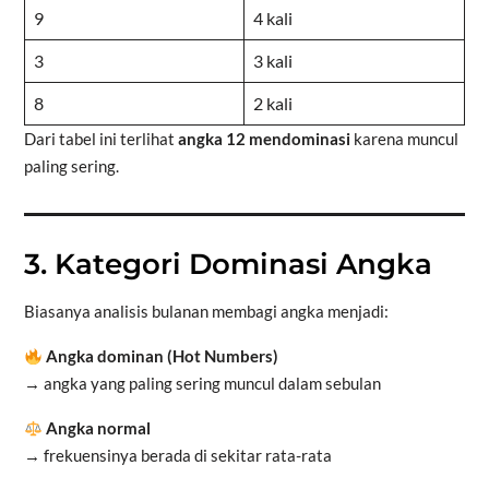
9
4 kali
3
3 kali
8
2 kali
Dari tabel ini terlihat
angka 12 mendominasi
karena muncul
paling sering.
3. Kategori Dominasi Angka
Biasanya analisis bulanan membagi angka menjadi:
Angka dominan (Hot Numbers)
→ angka yang paling sering muncul dalam sebulan
Angka normal
→ frekuensinya berada di sekitar rata-rata