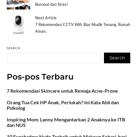
Burnout dan Stres!
Next Article
7 Rekomendasi CCTV Wifi, Biar Mudik Tenang, Rumah
Aman.
SEARCH
Search
Pos-pos Terbaru
7 Rekomendasi Skincare untuk Remaja Acne-Prone
Orang Tua Cek HP Anak, Perlukah? Ini Kata Ahli dan
Psikolog
Inspiring Mom: Lanny Mengantarkan 2 Anaknya ke ITB
dan NUS
10 Eyeshadow Nude Terbaik untuk Makeup Sehari-hari