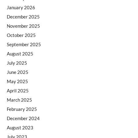
January 2026
December 2025
November 2025
October 2025
September 2025
August 2025
July 2025
June 2025
May 2025
April 2025
March 2025
February 2025
December 2024
August 2023
July 2023