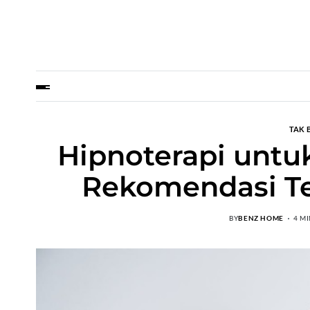
TAK 
Hipnoterapi untu
Rekomendasi Ter
BY
BENZ HOME
4 M