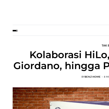
TAK 
Kolaborasi HiLo
Giordano, hingga
BY
BENZ HOME
8 M