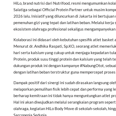
HiLo, brand nutrisi dari Nutrifood, resmi mengumumkan kola
Salatiga sebagai Official Protein Partner untuk musim komp
2026 lalu. Inisiatif yang diluncurkan di Jakarta ini bertuj
pemenuhan gizi yang tepat dan latihan beban. Melalui ker
ekosistem olahraga profesional sekaligus mengampanyekan g
Kolaborasi ini didasari oleh kebutuhan spesifik atlet basket 
Menurut dr. Andhika Raspati, Sp.KO, seorang atlet memerluk
hari serta kalsium yang cukup untuk menjaga kepadatan tu
Protein, produk susu tinggi protein dan kalsium yang telah 
dukungan produk ini dengan kampanye #NabungOtot, sebuah
dengan latihan beban terstruktur guna mempercepat proses 
Dampak positif dari sinergi ini sudah dirasakan langsung o
melaporkan pemulihan fisik lebih cepat dan performa yang l
berharap kemitraan ini tidak hanya menguntungkan atlet prof
Hal ini akan diwujudkan melalui serangkaian program sepert
olahraga, kegiatan HiLo Body Move di sekolah-sekolah, hing
Sarcopenia Sedunia.