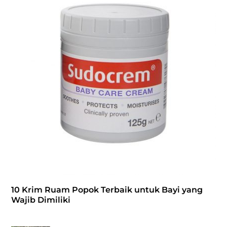
10 Krim Ruam Popok Terbaik untuk Bayi yang
Wajib Dimiliki