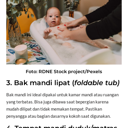
Foto: RDNE Stock project/Pexels
3. Bak mandi lipat (
foldable
tub)
Bak mandi ini ideal dipakai untuk kamar mandi atau ruangan
yang terbatas. Bisa juga dibawa saat bepergian karena
mudah dilipat dan tidak memakan tempat. Pastikan
penyangga atau bagian dasarnya kokoh saat digunakan.