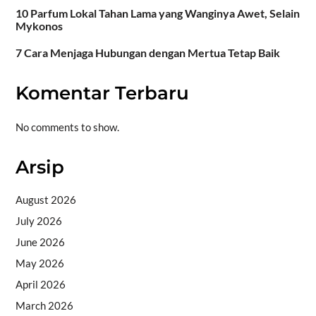
10 Parfum Lokal Tahan Lama yang Wanginya Awet, Selain
Mykonos
7 Cara Menjaga Hubungan dengan Mertua Tetap Baik
Komentar Terbaru
No comments to show.
Arsip
August 2026
July 2026
June 2026
May 2026
April 2026
March 2026