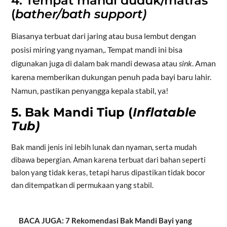
4. Tempat mandi duduk/matras
(
bather/bath support)
Biasanya terbuat dari jaring atau busa lembut dengan
posisi miring yang nyaman,. Tempat mandi ini bisa
digunakan juga di dalam bak mandi dewasa atau
sink
. Aman
karena memberikan dukungan penuh pada bayi baru lahir.
Namun, pastikan penyangga kepala stabil, ya!
5. Bak Mandi Tiup (
Inflatable
Tub)
Bak mandi jenis ini lebih lunak dan nyaman, serta mudah
dibawa bepergian. Aman karena terbuat dari bahan seperti
balon yang tidak keras, tetapi harus dipastikan tidak bocor
dan ditempatkan di permukaan yang stabil.
BACA JUGA: 7 Rekomendasi Bak Mandi Bayi yang