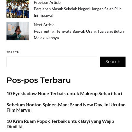
Previous Article
Persiapan Masuk Sekolah Negeri: Jangan Salah Pilih,
Ini Tipsnya!
Next Article
Reparenting: Ternyata Banyak Orang Tua yang Butuh
Melakukannya
SEARCH
Search
Pos-pos Terbaru
10 Eyeshadow Nude Terbaik untuk Makeup Sehari-hari
Sebelum Nonton Spider-Man: Brand New Day, Ini Urutan
Film Marvel
10 Krim Ruam Popok Terbaik untuk Bayi yang Wajib
Dimiliki