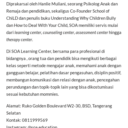
Diprakarsai oleh Hanlie Muliani, seorang Psikolog Anak dan
Remaja dan pendidikan, sekaligus Co-Founder School of
ChiLD dan penulis buku Understanding Why Children Bully
dan How to Deal With Your Child, SOA memiliki servis mulai
dari
learning center
,
counseling center
,
assessment center
hingga
therapy center
.
Di SOA Learning Center, bersama para profesional di
bidangnya , orang tua dan pendidik bisa mengikuti berbagai
kelas seperti metode mengajar anak, memahami anak dengan
gangguan belajar, pelatihan dasar pengasuhan, disiplin positif,
membangun komunikasi dan relasi dengan anak, pencegahan
perundungan dan topik-topik lain yang bisa dikostumisasi
sesuai kebutuhan mommies.
Alamat: Ruko Golden Boulevard W2-30, BSD, Tangerang
Selatan
Kontak: 0811999569
Instagram: @soa.education