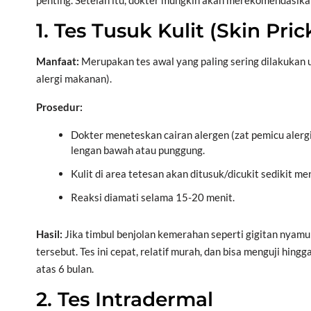
penting. Setelah itu, dokter mungkin akan merekomendasikan s
1. Tes Tusuk Kulit (Skin Pric
Manfaat:
Merupakan tes awal yang paling sering dilakukan u
alergi makanan).
Prosedur:
Dokter meneteskan cairan alergen (zat pemicu alerg
lengan bawah atau punggung.
Kulit di area tetesan akan ditusuk/dicukit sedikit m
Reaksi diamati selama 15-20 menit.
Hasil:
Jika timbul benjolan kemerahan seperti gigitan nyamuk,
tersebut. Tes ini cepat, relatif murah, dan bisa menguji hing
atas 6 bulan.
2. Tes Intradermal