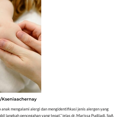
s/Kseniaachernay
o anak mengalami alergi dan mengidentifikasi jenis alergen yang
il langkah pencegahan yang tepat,” jelas dr. Marissa Pudjiadi, SpA