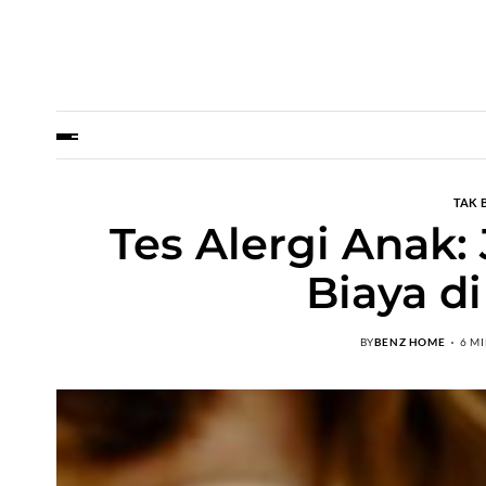
TAK 
Tes Alergi Anak:
Biaya d
BY
BENZ HOME
6 M