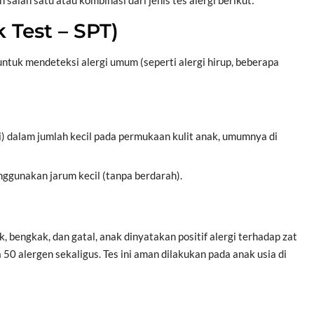
alah satu atau kombinasi dari jenis tes alergi berikut:
k Test – SPT)
ntuk mendeteksi alergi umum (seperti alergi hirup, beberapa
i) dalam jumlah kecil pada permukaan kulit anak, umumnya di
enggunakan jarum kecil (tanpa berdarah).
 bengkak, dan gatal, anak dinyatakan positif alergi terhadap zat
ga 50 alergen sekaligus. Tes ini aman dilakukan pada anak usia di