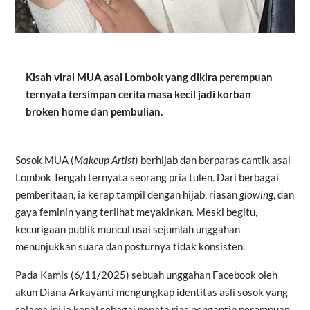
Kisah viral MUA asal Lombok yang dikira perempuan
ternyata tersimpan cerita masa kecil jadi korban
broken home dan pembulian.
Sosok MUA (
Makeup Artist
) berhijab dan berparas cantik asal
Lombok Tengah ternyata seorang pria tulen. Dari berbagai
pemberitaan, ia kerap tampil dengan hijab, riasan
glowing
, dan
gaya feminin yang terlihat meyakinkan. Meski begitu,
kecurigaan publik muncul usai sejumlah unggahan
menunjukkan suara dan posturnya tidak konsisten.
Pada Kamis (6/11/2025) sebuah unggahan Facebook oleh
akun
Diana Arkayanti
mengungkap identitas asli sosok yang
selama ini ia kenal sebagai penata rias pengantin perempuan,