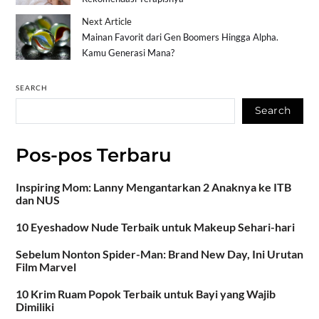
Next Article
Mainan Favorit dari Gen Boomers Hingga Alpha.
Kamu Generasi Mana?
SEARCH
Search
Pos-pos Terbaru
Inspiring Mom: Lanny Mengantarkan 2 Anaknya ke ITB
dan NUS
10 Eyeshadow Nude Terbaik untuk Makeup Sehari-hari
Sebelum Nonton Spider-Man: Brand New Day, Ini Urutan
Film Marvel
10 Krim Ruam Popok Terbaik untuk Bayi yang Wajib
Dimiliki