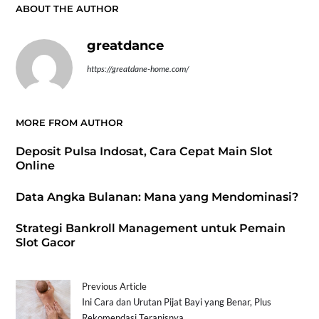
ABOUT THE AUTHOR
greatdance
https://greatdane-home.com/
MORE FROM AUTHOR
Deposit Pulsa Indosat, Cara Cepat Main Slot
Online
Data Angka Bulanan: Mana yang Mendominasi?
Strategi Bankroll Management untuk Pemain
Slot Gacor
Previous Article
Ini Cara dan Urutan Pijat Bayi yang Benar, Plus
Rekomendasi Terapisnya