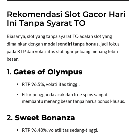
Rekomendasi Slot Gacor Hari
Ini Tanpa Syarat TO
Biasanya, slot yang tanpa syarat TO adalah slot yang
dimainkan dengan
modal sendiri tanpa bonus
, jadi fokus
pada RTP dan volatilitas slot agar peluang menang lebih
besar.
1.
Gates of Olympus
RTP 96.5%, volatilitas tinggi.
Fitur pengganda acak dan free spins sangat
membantu menang besar tanpa harus bonus khusus.
2.
Sweet Bonanza
RTP 96.48%, volatilitas sedang-tinggi.